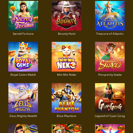
Sacred Fortune
Bounty Hunt
Treasure of Atlantis
Royal Gems Match
Win Win Neko
Prosperity Snake
Zeus Mighty Wealth
Blue Phantom
Legend of Guan Gong