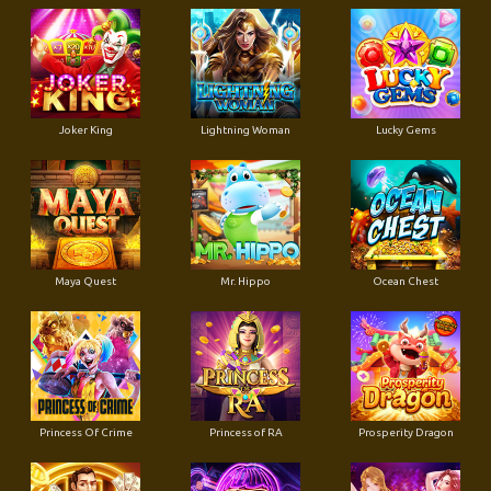
Joker King
Lightning Woman
Lucky Gems
Maya Quest
Mr. Hippo
Ocean Chest
Princess Of Crime
Princess of RA
Prosperity Dragon