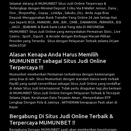
Selamat datang di MUMUNBET Situs Judi Online Terpercaya &
Terlengkap dengan Minimal Deposit 5 ribu Via E-Wallet Jenius , Dana ,
Ovo , ShopeePay , Gopay , LinkAja , Sakuku ,DLL. Anda Juga Bisa
Deposit Menggunakan Bank Transfer Yang Online 24 Jam Setiap Hari
nya Seperti BCA , MANDIRI , BNI , BRI , CIMB , DANAMON , PERMATA , BSI
, JAGO , SEABANK & Bank bank Lokal Yang Ada Di INDONESIA.
MUMUNBET Situs Judi Online yang menyediakan Permainan Slots , Live
Casino , Sport , Esport , & Arcade dengan Berbagai Macam Pilihan
Provider yang Tersedia . Situs dengan Pelayanan Terbaik selama 24 jam
NON-STOP.
Alasan Kenapa Anda Harus Memilih
MUMUNBET sebagai Situs Judi Online
Terpercaya !!!
Mumunbet memberikan Permainan terbaiknya dengan kemenangan
yang bisa di raih .Situs Mumunbet dengan standart lisensi web terbaik
Pay4D yang sudah terverifikasi sebagai Situs Judi Online yang terdaftar
di dalam Situs Judi Internasional. Tidak perlu diragukan lagi jika bermain
di MUMUNBET Situs Judi Online Dengan Pelayanan Terbaik & Tercepat
Selama 24jam, Kerahasian Data Terjamin Aman , Menyediakan RTP
Lengkap Dengan Pola & Jamnya , WITHDRAW berapapun Pasti akan di
bayar.
Bergabung Di Situs Judi Online Terbaik &
Terpercaya MUMUNBET !!
Bergabung Dengan MUMUNBET pasti akan memberikan keuntungan.