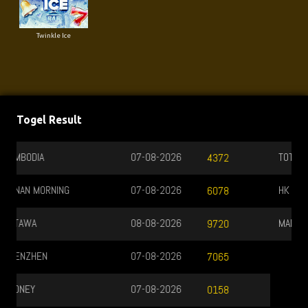
Twinkle Ice
Togel Result
TOTO WUHAN
08-08-2026
6989
HK SIANG
07-08-2026
8867
MALAYSIA
07-08-2026
7218