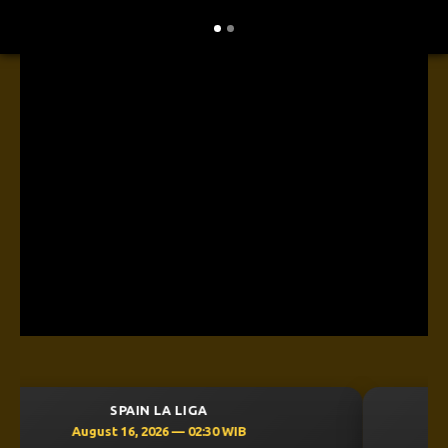
SPAIN LA LIGA
August 16, 2026 — 00:30 WIB