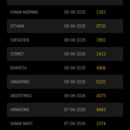
HUNAN MORNING
08-08-2026
1352
OTTAWA
08-08-2026
9720
SHENZHEN
08-08-2026
1892
SYDNEY
08-08-2026
2413
BOAVISTA
08-08-2026
4908
SINGAPORE
08-08-2026
5102
ARGENTINOS
08-08-2026
4075
HONGKONG
07-08-2026
9943
HUNAN NIGHT
07-08-2026
1574