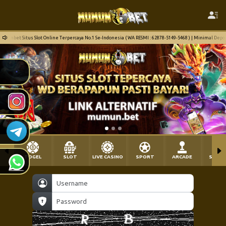
et Situs Slot Online Terpercaya No.1 Se-Indonesia ( WA RESMI : 62878-5149-5468 ) | Minimal Deposit
TOGEL
SLOT
LIVE CASINO
SPORT
ARCADE
SABU