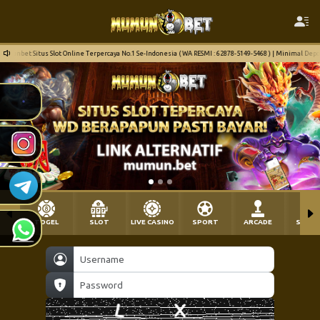
bet Situs Slot Online Terpercaya No.1 Se-Indonesia ( WA RESMI : 62878-5149-5468 ) | Minimal Deposi
TOGEL
SLOT
LIVE CASINO
SPORT
ARCADE
SABU