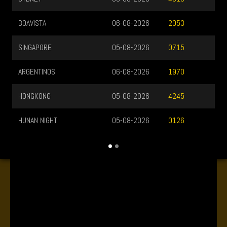
BOAVISTA
06-08-2026
2053
SINGAPORE
05-08-2026
0715
ARGENTINOS
06-08-2026
1970
HONGKONG
05-08-2026
4245
HUNAN NIGHT
05-08-2026
0126