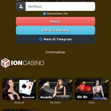
Remember Me
Masuk
Daftar Sekarang
Main di Telegram
Desktop
Wap
Baccarat
Roulette
Sicbo