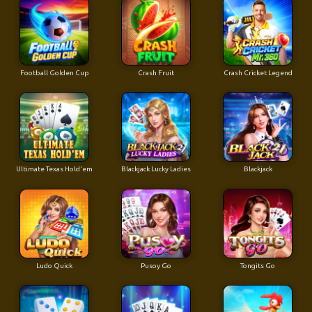
Football Golden Cup
Crash Fruit
Crash Cricket Legend
Ultimate Texas Hold'em
Blackjack Lucky Ladies
Blackjack
Ludo Quick
Pusoy Go
Tongits Go