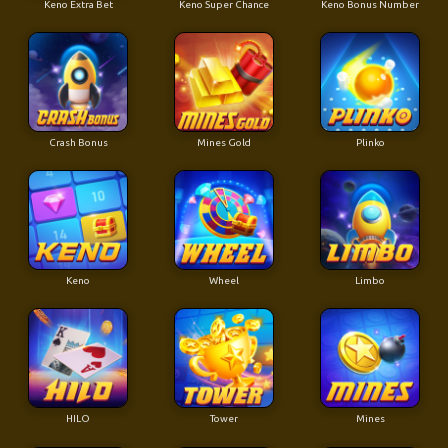
Keno Extra Bet
Keno Super Chance
Keno Bonus Number
Crash Bonus
Mines Gold
Plinko
Keno
Wheel
Limbo
HILO
Tower
Mines