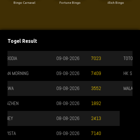
Bingo Carnaval
Fortune Bingo
iRich Bingo
Togel Result
TOTO WUHAN
09-08-2026
1695
HK SIANG
09-08-2026
4008
MALAYSIA
08-08-2026
6851