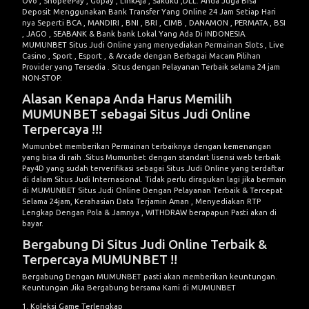
Ovo , ShopeePay , Gopay , LinkAja , Sakuku ,DLL. Anda Juga Bisa
Deposit Menggunakan Bank Transfer Yang Online 24 Jam Setiap Hari
nya Seperti BCA , MANDIRI , BNI , BRI , CIMB , DANAMON , PERMATA , BSI
, JAGO , SEABANK & Bank bank Lokal Yang Ada Di INDONESIA.
MUMUNBET Situs Judi Online yang menyediakan Permainan Slots , Live
Casino , Sport , Esport , & Arcade dengan Berbagai Macam Pilihan
Provider yang Tersedia . Situs dengan Pelayanan Terbaik selama 24 jam
NON-STOP.
Alasan Kenapa Anda Harus Memilih
MUMUNBET sebagai Situs Judi Online
Terpercaya !!!
Mumunbet memberikan Permainan terbaiknya dengan kemenangan
yang bisa di raih .Situs Mumunbet dengan standart lisensi web terbaik
Pay4D yang sudah terverifikasi sebagai Situs Judi Online yang terdaftar
di dalam Situs Judi Internasional. Tidak perlu diragukan lagi jika bermain
di MUMUNBET Situs Judi Online Dengan Pelayanan Terbaik & Tercepat
Selama 24jam, Kerahasian Data Terjamin Aman , Menyediakan RTP
Lengkap Dengan Pola & Jamnya , WITHDRAW berapapun Pasti akan di
bayar.
Bergabung Di Situs Judi Online Terbaik &
Terpercaya MUMUNBET !!
Bergabung Dengan MUMUNBET pasti akan memberikan keuntungan.
Keuntungan Jika Bergabung bersama Kami di MUMUNBET
1. Koleksi Game Terlengkap