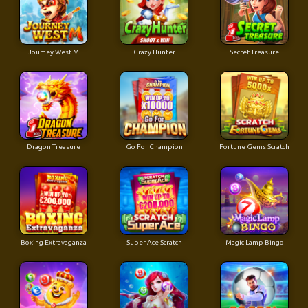
Joumey West M
Crazy Hunter
Secret Treasure
Dragon Treasure
Go For Champion
Fortune Gems Scratch
Boxing Extravaganza
Super Ace Scratch
Magic Lamp Bingo