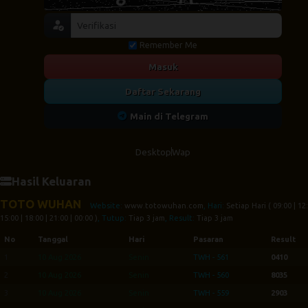
Remember Me
Masuk
Daftar Sekarang
Main di Telegram
Desktop
Wap
Hasil Keluaran
TOTO WUHAN
Website:
www.totowuhan.com
, Hari:
Setiap Hari ( 09:00 | 12:
15:00 | 18:00 | 21:00 | 00:00 )
, Tutup:
Tiap 3 jam
, Result:
Tiap 3 jam
No
Tanggal
Hari
Pasaran
Result
1
10 Aug 2026
Senin
TWH - 561
0410
2
10 Aug 2026
Senin
TWH - 560
8035
3
10 Aug 2026
Senin
TWH - 559
2903