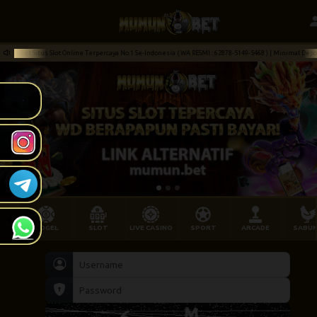
et Situs Slot Online Terpercaya No.1 Se-Indonesia ( WA RESMI : 62878-5149-5468 ) | Minimal Deposit
TOGEL
SLOT
LIVE CASINO
SPORT
ARCADE
SABU