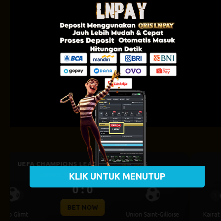
UEFA CHAMPIONS LEAGUE QUALIFIERS
August 11, 2026 — 22:00 WIB
KLIK UNTUK MENUTUP
0 : 0
Previous
Ne
BET NOW
se
Kairat Almaty (n)
Levski Sofia