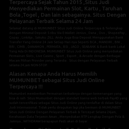
Terpercaya Sejak Tahun 2015 ,Situs Judi
Menyediakan Permainan Slot, Kartu , Taruhan
Bola ,Togel , Dan lain sebagainya. Situs Dengan
Pelayanan Terbaik Selama 24 Jam
Selamat datang di MUMUNBET Situs Judi Online Terpercaya & Terlengkap
dengan Minimal Deposit 5 ribu Via E-Wallet Jenius , Dana , Ovo , ShopeePay ,
Gopay , LinkAja , Sakuku ,DLL. Anda Juga Bisa Deposit Menggunakan Bank
Transfer Yang Online 24 Jam Setiap Hari nya Seperti BCA , MANDIRI , BNI ,
BRI , CIMB , DANAMON , PERMATA , BSI , JAGO , SEABANK & Bank bank Lokal
Yang Ada Di INDONESIA. MUMUNBET Situs Judi Online yang menyediakan
Permainan Slots , Live Casino , Sport , Esport , & Arcade dengan Berbagai
Macam Pilihan Provider yang Tersedia . Situs dengan Pelayanan Terbaik
selama 24 jam NON-STOP.
Alasan Kenapa Anda Harus Memilih
MUMUNBET sebagai Situs Judi Online
Terpercaya !!!
Mumunbet memberikan Permainan terbaiknya dengan kemenangan yang
bisa di raih .Situs Mumunbet dengan standart lisensi web terbaik Pay4D yang
sudah terverifikasi sebagai Situs Judi Online yang terdaftar di dalam Situs
Judi Internasional. Tidak perlu diragukan lagi jika bermain di MUMUNBET
Situs Judi Online Dengan Pelayanan Terbaik & Tercepat Selama 24jam,
Kerahasian Data Terjamin Aman , Menyediakan RTP Lengkap Dengan Pola &
Jamnya , WITHDRAW berapapun Pasti akan di bayar.