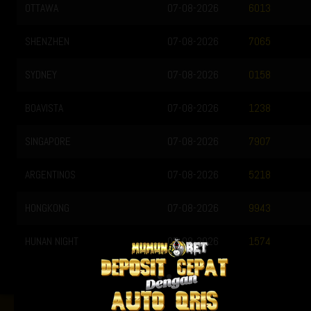
OTTAWA
07-08-2026
6013
SHENZHEN
07-08-2026
7065
SYDNEY
07-08-2026
0158
BOAVISTA
07-08-2026
1238
SINGAPORE
07-08-2026
7907
ARGENTINOS
07-08-2026
5218
HONGKONG
07-08-2026
9943
HUNAN NIGHT
07-08-2026
1574