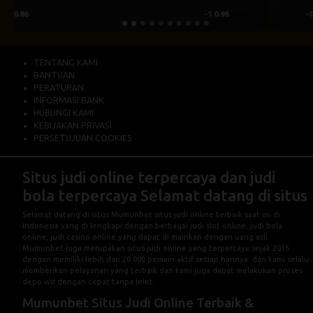
-0.5
0.95
0.5
0.87
TENTANG KAMI
BANTUAN
PERATURAN
INFORMASI BANK
HUBUNGI KAMI
KEBIJAKAN PRIVASI
PERSETUJUAN COOKIES
Situs judi online terpercaya dan judi
bola terpercaya Selamat datang di situs
Selamat datang di situs
Mumunbet
situs judi online terbaik saat ini di
indonesia yang di lengkapi dengan berbagai judi slot online, judi bola
online, judi casino online yang dapat di mainkan dengan uang asli.
Mumunbet juga merupakan situs judi online yang terpercaya sejak 2015
dengan memiliki lebih dari 20.000 pemain aktif setiap harinya. dan kami selalu
memberikan pelayanan yang terbaik dan kami juga dapat melakukan proses
depo wd dengan cepat tanpa lelet.
Mumunbet Situs Judi Online Terbaik &