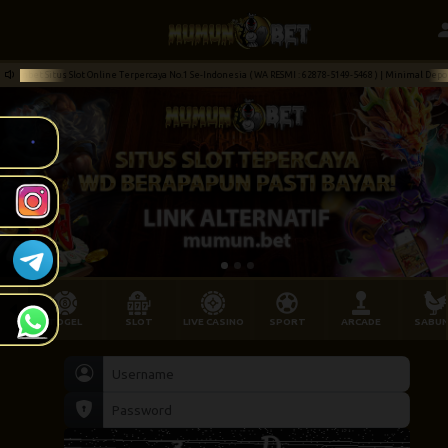
et Situs Slot Online Terpercaya No.1 Se-Indonesia ( WA RESMI : 62878-5149-5468 ) | Minimal Deposit
TOGEL
SLOT
LIVE CASINO
SPORT
ARCADE
SABU