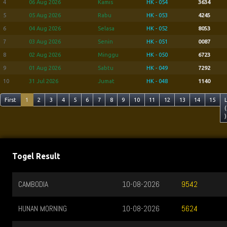
4
06 Aug 2026
Kamis
HK - 054
3634
5
05 Aug 2026
Rabu
HK - 053
4245
6
04 Aug 2026
Selasa
HK - 052
8053
7
03 Aug 2026
Senin
HK - 051
0087
8
02 Aug 2026
Minggu
HK - 050
6723
9
01 Aug 2026
Sabtu
HK - 049
7292
10
31 Jul 2026
Jumat
HK - 048
1140
First
1
2
3
4
5
6
7
8
9
10
11
12
13
14
15
(
)
Togel Result
CAMBODIA
10-08-2026
9542
HUNAN MORNING
10-08-2026
5624