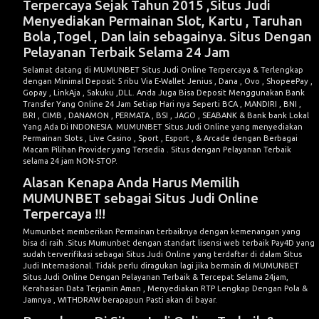
Terpercaya Sejak Tahun 2015 ,Situs Judi
Menyediakan Permainan Slot, Kartu , Taruhan
Bola ,Togel , Dan lain sebagainya. Situs Dengan
Pelayanan Terbaik Selama 24 Jam
Selamat datang di MUMUNBET Situs Judi Online Terpercaya & Terlengkap
dengan Minimal Deposit 5 ribu Via E-Wallet Jenius , Dana , Ovo , ShopeePay ,
Gopay , LinkAja , Sakuku ,DLL. Anda Juga Bisa Deposit Menggunakan Bank
Transfer Yang Online 24 Jam Setiap Hari nya Seperti BCA , MANDIRI , BNI ,
BRI , CIMB , DANAMON , PERMATA , BSI , JAGO , SEABANK & Bank bank Lokal
Yang Ada Di INDONESIA. MUMUNBET Situs Judi Online yang menyediakan
Permainan Slots , Live Casino , Sport , Esport , & Arcade dengan Berbagai
Macam Pilihan Provider yang Tersedia . Situs dengan Pelayanan Terbaik
selama 24 jam NON-STOP.
Alasan Kenapa Anda Harus Memilih
MUMUNBET sebagai Situs Judi Online
Terpercaya !!!
Mumunbet memberikan Permainan terbaiknya dengan kemenangan yang
bisa di raih .Situs Mumunbet dengan standart lisensi web terbaik Pay4D yang
sudah terverifikasi sebagai Situs Judi Online yang terdaftar di dalam Situs
Judi Internasional. Tidak perlu diragukan lagi jika bermain di MUMUNBET
Situs Judi Online Dengan Pelayanan Terbaik & Tercepat Selama 24jam,
Kerahasian Data Terjamin Aman , Menyediakan RTP Lengkap Dengan Pola &
Jamnya , WITHDRAW berapapun Pasti akan di bayar.