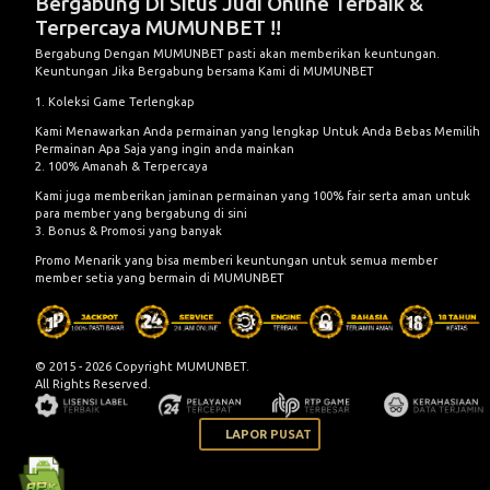
Bergabung Di Situs Judi Online Terbaik &
Terpercaya MUMUNBET !!
Bergabung Dengan MUMUNBET pasti akan memberikan keuntungan.
Keuntungan Jika Bergabung bersama Kami di MUMUNBET
1. Koleksi Game Terlengkap
Kami Menawarkan Anda permainan yang lengkap Untuk Anda Bebas Memilih
Permainan Apa Saja yang ingin anda mainkan
2. 100% Amanah & Terpercaya
Kami juga memberikan jaminan permainan yang 100% fair serta aman untuk
para member yang bergabung di sini
3. Bonus & Promosi yang banyak
Promo Menarik yang bisa memberi keuntungan untuk semua member
member setia yang bermain di MUMUNBET
© 2015 - 2026 Copyright MUMUNBET.
All Rights Reserved.
LAPOR PUSAT