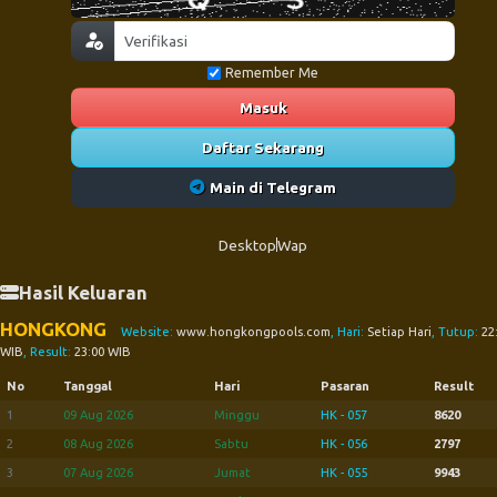
Remember Me
Masuk
Daftar Sekarang
Main di Telegram
Desktop
Wap
Hasil Keluaran
HONGKONG
Website:
www.hongkongpools.com
, Hari:
Setiap Hari
, Tutup:
22
WIB
, Result:
23:00 WIB
No
Tanggal
Hari
Pasaran
Result
1
09 Aug 2026
Minggu
HK - 057
8620
2
08 Aug 2026
Sabtu
HK - 056
2797
3
07 Aug 2026
Jumat
HK - 055
9943