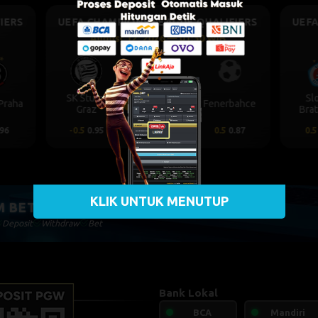
IERS
E-FOOTBALL F24 INTERNATIONAL
E-
FRIENDLY
August 7, 2026 — 23:45 WIB
0 : 1
Saint-
oise
BET NOW
e-Portugal
e-Hungary
e-F
1.00
0.25
0.50
-0.25
-0.74
-0.
KLIK UNTUK MENUTUP
M BET
Deposit
Withdraw
Bet
Bank Lokal