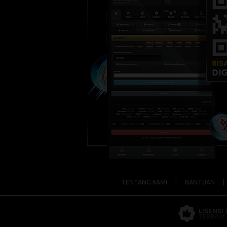
TENTANG KAMI
|
BANTUAN
|