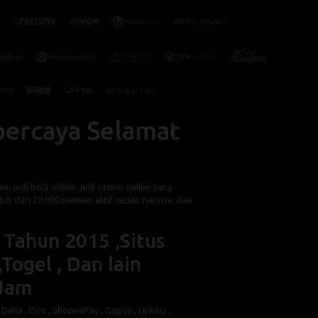
rpercaya Selamat
ne, judi bola online, judi casino online yang
ih dari 20.000 pemain aktif setiap harinya. dan
 Tahun 2015 ,Situs
Togel , Dan lain
 Jam
ana , Ovo , ShopeePay , Gopay , LinkAja ,