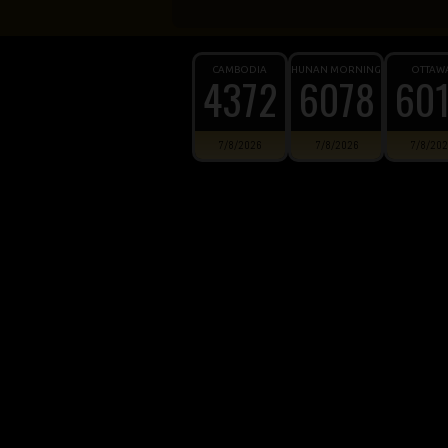
CAMBODIA
HUNAN MORNING
OTTAW
4372
6078
60
7/8/2026
7/8/2026
7/8/20