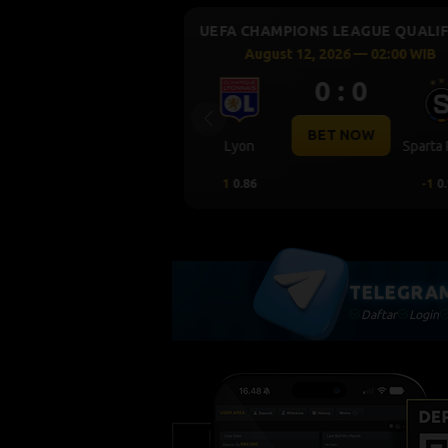
UEFA CHAMPIONS LEAGUE QUALIF
August 11, 2026 — 22:59 WIB
0 : 0
Previous
BET NOW
Union 
Bodo Glimt
Gill
0.75
0.82
-0.75
TELEGRA
Daftar
Login