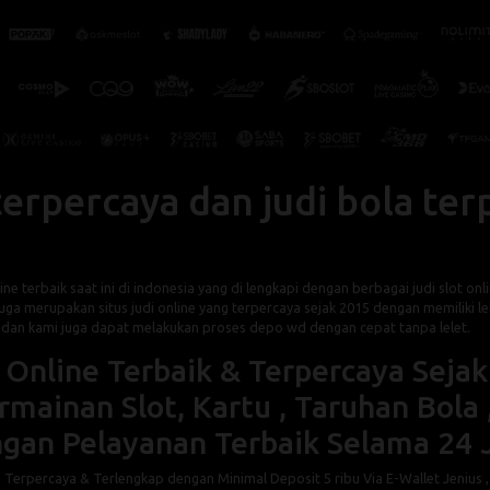
 terpercaya dan judi bola te
line terbaik saat ini di indonesia yang di lengkapi dengan berbagai judi slot onli
a merupakan situs judi online yang terpercaya sejak 2015 dengan memiliki leb
 dan kami juga dapat melakukan proses depo wd dengan cepat tanpa lelet.
Online Terbaik & Terpercaya Sejak
ainan Slot, Kartu , Taruhan Bola ,
ngan Pelayanan Terbaik Selama 24
erpercaya & Terlengkap dengan Minimal Deposit 5 ribu Via E-Wallet Jenius , D