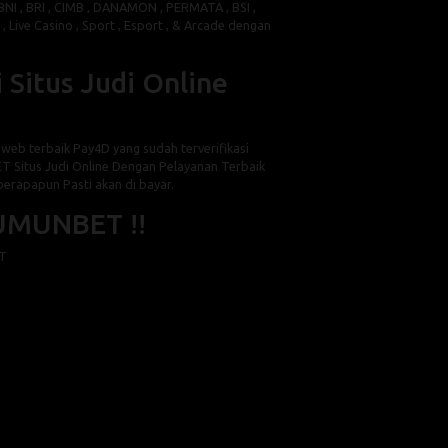
BNI , BRI , CIMB , DANAMON , PERMATA , BSI ,
ive Casino , Sport , Esport , & Arcade dengan
Situs Judi Online
eb terbaik Pay4D yang sudah terverifikasi
BET Situs Judi Online Dengan Pelayanan Terbaik
rapapun Pasti akan di bayar.
MUMUNBET !!
ET