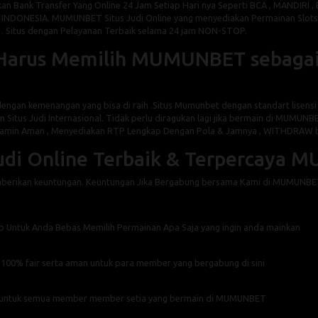
n Bank Transfer Yang Online 24 Jam Setiap Hari nya Seperti BCA , MANDIRI , 
INDONESIA. MUMUNBET Situs Judi Online yang menyediakan Permainan Slots , L
 . Situs dengan Pelayanan Terbaik selama 24 jam NON-STOP.
Harus Memilih MUMUNBET sebagai 
an kemenangan yang bisa di raih .Situs Mumunbet dengan standart lisensi w
am Situs Judi Internasional. Tidak perlu diragukan lagi jika bermain di MUMUN
rjamin Aman , Menyediakan RTP Lengkap Dengan Pola & Jamnya , WITHDRAW be
Judi Online Terbaik & Terpercaya 
erikan keuntungan. Keuntungan Jika Bergabung bersama Kami di MUMUNB
 Untuk Anda Bebas Memilih Permainan Apa Saja yang ingin anda mainkan
100% fair serta aman untuk para member yang bergabung di sini
n untuk semua member member setia yang bermain di MUMUNBET