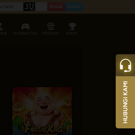
 | Bonus New Member 50% | Bonus Cashback Terbesar
Selamat Datang di
Masuk
Daftar
ADE
INTERACTIVE
PROMOSI
EVENT