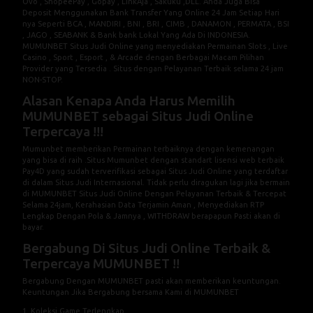
Ovo , ShopeePay , Gopay , LinkAja , Sakuku ,DLL. Anda Juga Bisa
Deposit Menggunakan Bank Transfer Yang Online 24 Jam Setiap Hari
nya Seperti BCA , MANDIRI , BNI , BRI , CIMB , DANAMON , PERMATA , BSI
, JAGO , SEABANK & Bank bank Lokal Yang Ada Di INDONESIA.
MUMUNBET Situs Judi Online yang menyediakan Permainan Slots , Live
Casino , Sport , Esport , & Arcade dengan Berbagai Macam Pilihan
Provider yang Tersedia . Situs dengan Pelayanan Terbaik selama 24 jam
NON-STOP.
Alasan Kenapa Anda Harus Memilih
MUMUNBET sebagai Situs Judi Online
Terpercaya !!!
Mumunbet memberikan Permainan terbaiknya dengan kemenangan
yang bisa di raih .Situs Mumunbet dengan standart lisensi web terbaik
Pay4D yang sudah terverifikasi sebagai Situs Judi Online yang terdaftar
di dalam Situs Judi Internasional. Tidak perlu diragukan lagi jika bermain
di MUMUNBET Situs Judi Online Dengan Pelayanan Terbaik & Tercepat
Selama 24jam, Kerahasian Data Terjamin Aman , Menyediakan RTP
Lengkap Dengan Pola & Jamnya , WITHDRAW berapapun Pasti akan di
bayar.
Bergabung Di Situs Judi Online Terbaik &
Terpercaya MUMUNBET !!
Bergabung Dengan MUMUNBET pasti akan memberikan keuntungan.
Keuntungan Jika Bergabung bersama Kami di MUMUNBET
1. Koleksi Game Terlengkap