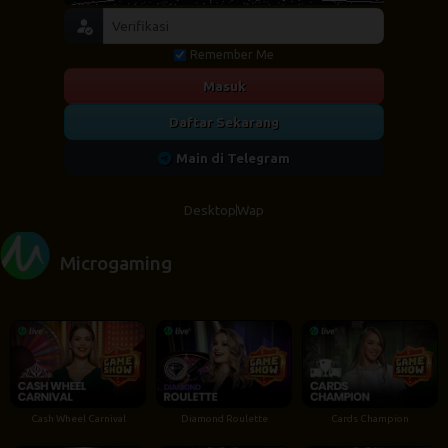
Remember Me
Masuk
Daftar Sekarang
Main di Telegram
Desktop
Wap
Microgaming
Cash Wheel Carnival
Diamond Roulette
Cards Champion