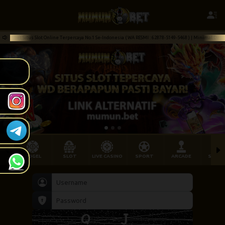
 Situs Slot Online Terpercaya No.1 Se-Indonesia ( WA RESMI : 62878-5149-5468 ) | Minimal Deposit 5
TOGEL
SLOT
LIVE CASINO
SPORT
ARCADE
SABU